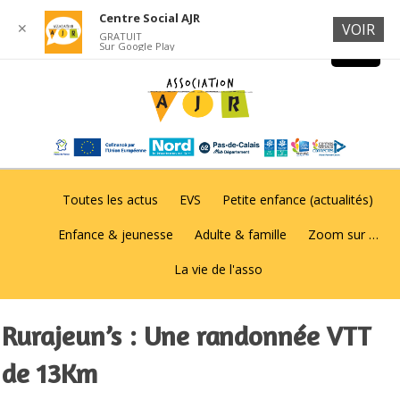
Centre Social AJR
✕
VOIR
GRATUIT
Sur Google Play
Toutes les actus
EVS
Petite enfance (actualités)
Enfance & jeunesse
Adulte & famille
Zoom sur …
La vie de l'asso
Rurajeun’s : Une randonnée VTT
de 13Km