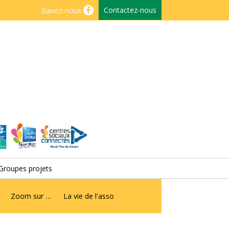
Contactez-nous
Suivez-nous
Groupes projets
Zoom sur …
La vie de l'asso