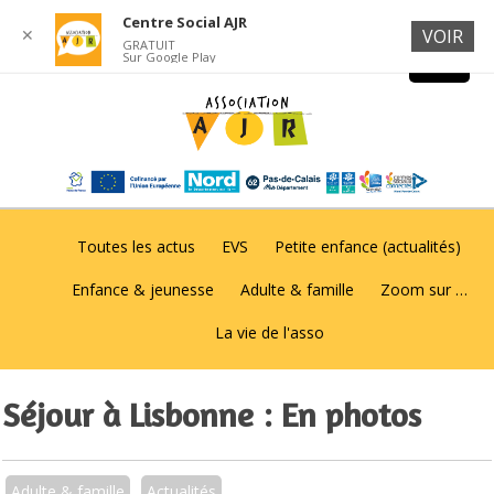
Centre Social AJR
✕
VOIR
GRATUIT
Sur Google Play
Toutes les actus
EVS
Petite enfance (actualités)
Enfance & jeunesse
Adulte & famille
Zoom sur …
La vie de l'asso
Séjour à Lisbonne : En photos
Adulte & famille
Actualités