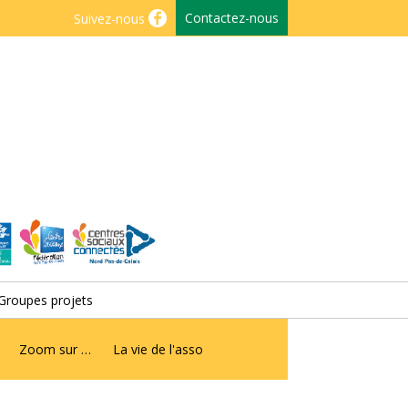
Contactez-nous
Suivez-nous
Groupes projets
Zoom sur …
La vie de l'asso