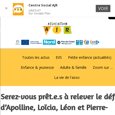
Centre Social AJR
✕
VOIR
GRATUIT
Sur Google Play
Toutes les actus
EVS
Petite enfance (actualités)
Enfance & jeunesse
Adulte & famille
Zoom sur …
La vie de l'asso
Serez-vous prêt.e.s à relever le déf
d’Apolline, Loïcia, Léon et Pierre-