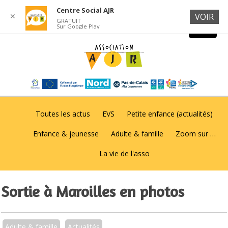
Centre Social AJR
✕
VOIR
GRATUIT
Sur Google Play
Toutes les actus
EVS
Petite enfance (actualités)
Enfance & jeunesse
Adulte & famille
Zoom sur …
La vie de l'asso
Sortie à Maroilles en photos
Adulte & famille
Actualités