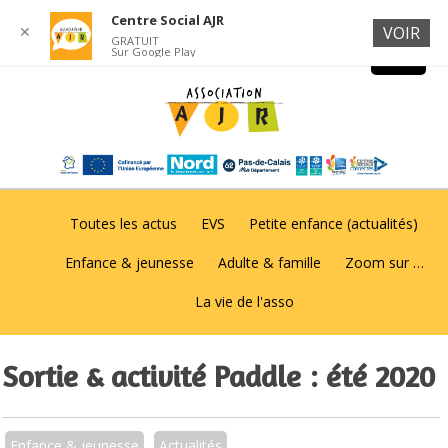
Centre Social AJR
✕
VOIR
GRATUIT
Sur Google Play
Toutes les actus
EVS
Petite enfance (actualités)
Enfance & jeunesse
Adulte & famille
Zoom sur …
La vie de l'asso
Sortie & activité Paddle : été 2020
Enfance & jeunesse
Actualités