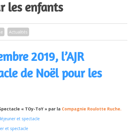
r les enfants
se
Actualités
cembre 2019,
l’AJR
acle de Noël pour les
Spectacle
« TOy-ToY »
par la
Compagnie Roulotte Ruche.
déjeuner et spectacle
er et spectacle