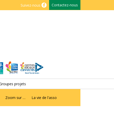
Contactez-nous
Suivez-nous
Groupes projets
Zoom sur …
La vie de l'asso