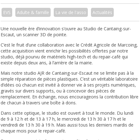
EVS
Adulte & famille
La vie de l'asso
Actualités
Une nouvelle ère d’innovation s’ouvre au Studio de Cantaing-sur-
Escaut, un scanner 3D de pointe.
C’est le fruit d’une collaboration avec le Crédit Agricole de Marcoing,
cette acquisition vient enrichir les possibilités offertes par notre
studio, déjà pourvu de matériels high-tech et du repair-café qui
existe depuis deux ans, à l’arrière de la mairie.
Mais notre studio AJR de Cantaing-sur-Escaut ne se limite pas à la
simple réparation de pièces plastiques. C’est un véritable laboratoire
d’idées où chacun est invité à donner vie à ses projets numériques,
gravés sur divers supports, ou à concevoir des pièces de
remplacement. En échange, nous encourageons la contribution libre
de chacun à travers une boîte à dons.
Dans cette optique, le studio est ouvert à tout le monde. Du lundi
de 9 à 12 h et de 13 à 17 h, le mercredi de 13 h 30 à 17 h et le
vendredi de 13 h 30 à 19 h. Mais aussi tous les derniers mardis de
chaque mois pour le repair-café.