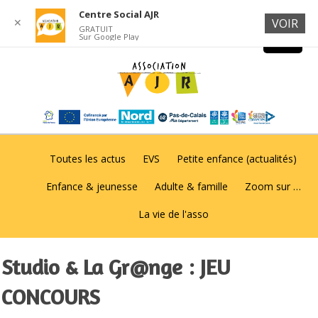
Centre Social AJR
✕
VOIR
GRATUIT
Sur Google Play
Toutes les actus
EVS
Petite enfance (actualités)
Enfance & jeunesse
Adulte & famille
Zoom sur …
La vie de l'asso
Studio & La Gr@nge : JEU
CONCOURS