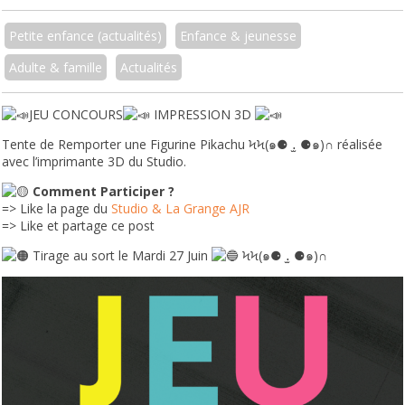
Petite enfance (actualités)
Enfance & jeunesse
Adulte & famille
Actualités
JEU CONCOURS
IMPRESSION 3D
Tente de Remporter une Figurine Pikachu ϞϞ(๑⚈ ․̫ ⚈๑)∩ réalisée
avec l’imprimante 3D du Studio.
Comment Participer ?
=> Like la page du
Studio & La Grange AJR
=> Like et partage ce post
Tirage au sort le Mardi 27 Juin
ϞϞ(๑⚈ ․̫ ⚈๑)∩