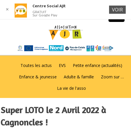
Centre Social AJR
✕
VOIR
GRATUIT
Sur Google Play
Toutes les actus
EVS
Petite enfance (actualités)
Enfance & jeunesse
Adulte & famille
Zoom sur …
La vie de l'asso
Super LOTO le 2 Avril 2022 à
Cagnoncles !