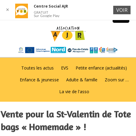
Centre Social AJR
✕
VOIR
GRATUIT
Sur Google Play
Toutes les actus
EVS
Petite enfance (actualités)
Enfance & jeunesse
Adulte & famille
Zoom sur …
La vie de l'asso
Vente pour la St-Valentin de Tote
bags « Homemade » !