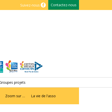
Contactez-nous
Suivez-nous
Groupes projets
Zoom sur …
La vie de l'asso