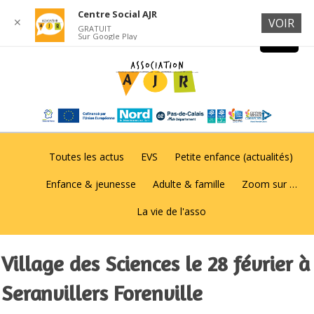
Centre Social AJR
✕
VOIR
GRATUIT
Sur Google Play
Toutes les actus
EVS
Petite enfance (actualités)
Enfance & jeunesse
Adulte & famille
Zoom sur …
La vie de l'asso
Village des Sciences le 28 février à
Seranvillers Forenville