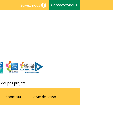
Contactez-nous
Suivez-nous
Groupes projets
Zoom sur …
La vie de l'asso