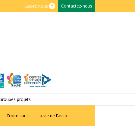
Contactez-nous
Suivez-nous
Groupes projets
Zoom sur …
La vie de l'asso