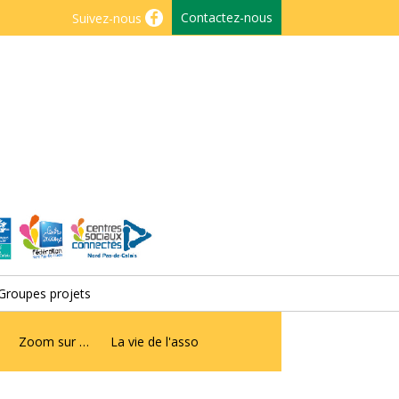
Contactez-nous
Suivez-nous
Groupes projets
Zoom sur …
La vie de l'asso