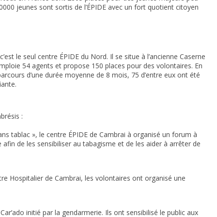
 40000 jeunes sont sortis de l’ÉPIDE avec un fort quotient citoyen
est le seul centre ÉPIDE du Nord. Il se situe à l’ancienne Caserne
emploie 54 agents et propose 150 places pour des volontaires. En
 parcours d’une durée moyenne de 8 mois, 75 d’entre eux ont été
iante.
brésis :
sans tablac », le centre ÉPIDE de Cambrai à organisé un forum à
afin de les sensibiliser au tabagisme et de les aider à arrêter de
tre Hospitalier de Cambrai, les volontaires ont organisé une
ar’ado initié par la gendarmerie. Ils ont sensibilisé le public aux