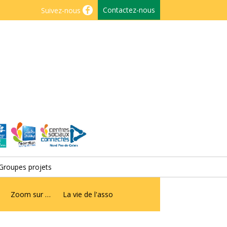
Contactez-nous
Suivez-nous
Groupes projets
Zoom sur …
La vie de l'asso